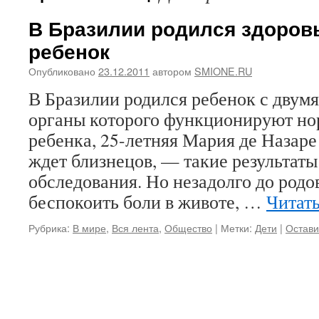
В Бразилии родился здоров
ребенок
Опубликовано
23.12.2011
автором
SMIONE.RU
В Бразилии родился ребенок с двумя
органы которого функционируют но
ребенка, 25-летняя Мария де Назаре
ждет близнецов, — такие результат
обследования. Но незадолго до род
беспокоить боли в животе, …
Читат
Рубрика:
В мире
,
Вся лента
,
Общество
|
Метки:
Дети
|
Остави