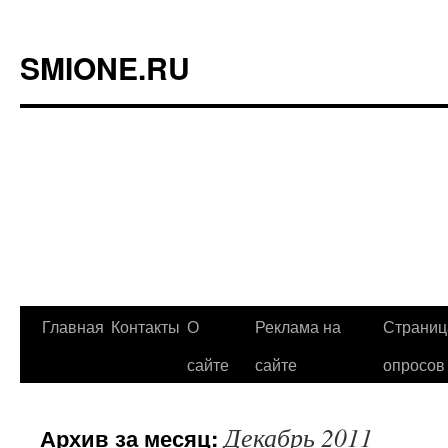
SMIONE.RU
Главная
Контакты
О
Реклама на
Страниц
Перейти
сайте
сайте
опросов
к
содержимому
Декабрь 2011
Архив за месяц: