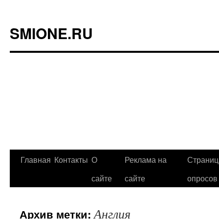
SMIONE.RU
Главная
Контакты
О
Реклама на
Страниц
Перейти
сайте
сайте
опросов
к
содержимому
Англия
Архив метки: