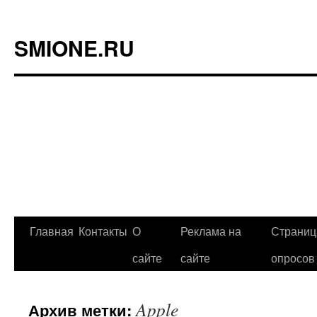
SMIONE.RU
Главная
Контакты
О
Реклама на
Страниц
Перейти
сайте
сайте
опросов
к
содержимому
Apple
Архив метки: