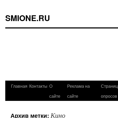
SMIONE.RU
Главная
Контакты
О
Реклама на
Страниц
Перейти
сайте
сайте
опросов
к
содержимому
Кино
Архив метки: