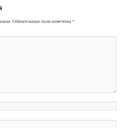
й
*
кован.
Обязательные поля помечены