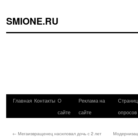
SMIONE.RU
Главная
Контакты
О
Реклама на
Страниц
Перейти
сайте
сайте
опросов
к
содержимому
←
Мегаизвращенец насиловал дочь с 2 лет
Модернизац