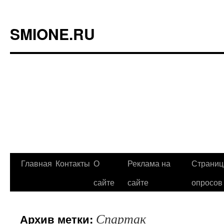
SMIONE.RU
Главная
Контакты
О
Реклама на
Страниц
Перейти
сайте
сайте
опросов
к
содержимому
Спартак
Архив метки: