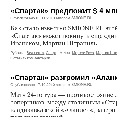
«Спартак» предложит $ 4 мл
Опубликовано
01.11.2010
автором
SMIONE.RU
Как стало известно SMIONE.RU это
«Спартак» может покинуть еще один
Иранеком, Мартин Штранцль.
Рубрика:
Вся лента
,
Спорт
|
Метки:
Маркос Рохо
,
Мартин Штр
Оставить комментарий
«Спартак» разгромил «Алан
Опубликовано
17.10.2010
автором
SMIONE.RU
Матч 24-го тура — противостояние
соперников, между столичным «Спа
владикавказской «Аланией«, заверши